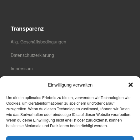
Transparenz
Allg. Geschäftsbedingungen
Datenschutzerklärung
Impressum
Cookie-Richtlinie (EU)
Einwilligung verwalten
Cookie-Einstellungen
Um dir ein optimales Erlebnis zu bieten, verwenden wir Technologien wie
Cookies, um Geräteinformationen zu speichern und/oder darauf
zuzugreifen. Wenn du diesen Technologien zustimmst, können wir Daten
wie das Surfverhalten oder eindeutige IDs auf dieser Website verarbeiten.
Wenn du deine Einwillligung nicht erteilst oder zurückziehst, können
Suche
bestimmte Merkmale und Funktionen beeinträchtigt werden.
Suchen