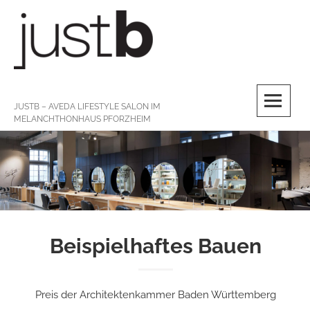
Skip
to
content
M
JUSTB – AVEDA LIFESTYLE SALON IM
MELANCHTHONHAUS PFORZHEIM
Beispielhaftes Bauen
Preis der Architektenkammer Baden Württemberg