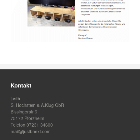
Kontakt
just
b
S. Hochstein & A.Klug GbR
Bissingerstr.6
75172 Pforzheim
Telefon 07231 34600
mail@justbnext.com