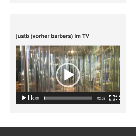
justb (vorher barbers) im TV
Video-
Player
00:00
02:52