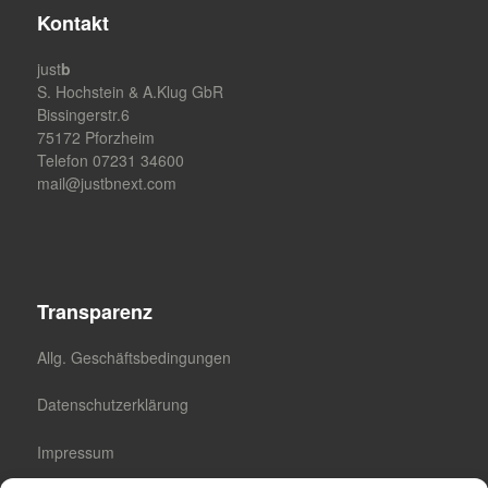
Kontakt
just
b
S. Hochstein & A.Klug GbR
Bissingerstr.6
75172 Pforzheim
Telefon 07231 34600
mail@justbnext.com
Transparenz
Allg. Geschäftsbedingungen
Datenschutzerklärung
Impressum