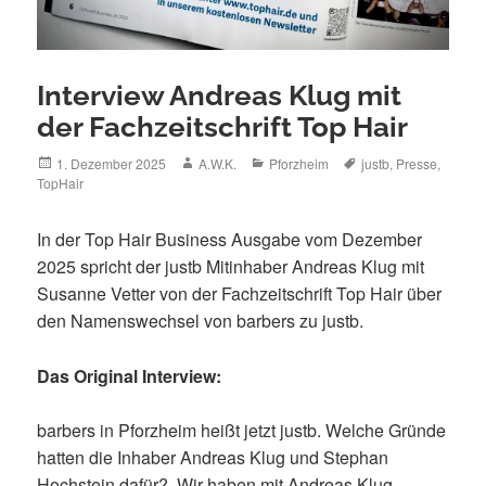
Interview Andreas Klug mit
der Fachzeitschrift Top Hair
Posted
Author
Categories
Tags
1. Dezember 2025
A.W.K.
Pforzheim
justb
,
Presse
,
on
TopHair
In der Top Hair Business Ausgabe vom Dezember
2025 spricht der justb Mitinhaber Andreas Klug mit
Susanne Vetter von der Fachzeitschrift Top Hair über
den Namenswechsel von barbers zu justb.
­­­Das Original Interview:
barbers in Pforzheim heißt jetzt justb. Welche Gründe
hatten die Inhaber Andreas Klug und Stephan
Hochstein dafür? Wir haben mit Andreas Klug