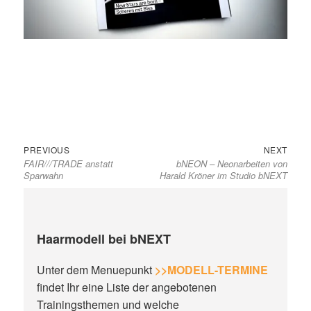
Previous
Next
Beitragsnavigation
PREVIOUS
NEXT
FAIR///TRADE anstatt
bNEON – Neonarbeiten von
post:
post:
Sparwahn
Harald Kröner im Studio bNEXT
Haarmodell bei bNEXT
Unter dem Menuepunkt
>>MODELL-TERMINE
findet Ihr eine Liste der angebotenen
Trainingsthemen und welche