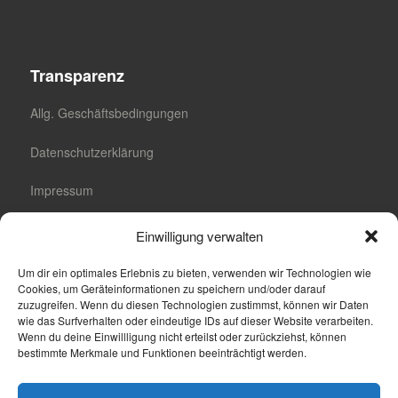
Transparenz
Allg. Geschäftsbedingungen
Datenschutzerklärung
Impressum
Cookie-Richtlinie (EU)
Einwilligung verwalten
Cookie-Einstellungen
Um dir ein optimales Erlebnis zu bieten, verwenden wir Technologien wie
Cookies, um Geräteinformationen zu speichern und/oder darauf
zuzugreifen. Wenn du diesen Technologien zustimmst, können wir Daten
wie das Surfverhalten oder eindeutige IDs auf dieser Website verarbeiten.
Wenn du deine Einwillligung nicht erteilst oder zurückziehst, können
Suche
bestimmte Merkmale und Funktionen beeinträchtigt werden.
Suchen