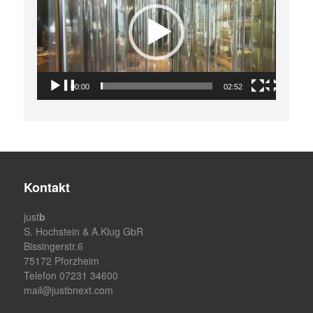
00:00
02:52
Kontakt
just
b
S. Hochstein & A.Klug GbR
Bissingerstr.6
75172 Pforzheim
Telefon 07231 34600
mail@justbnext.com