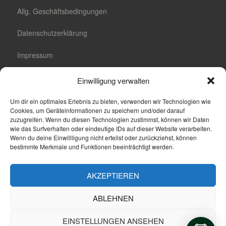
Allg. Geschäftsbedingungen
Datenschutzerklärung
Impressum
Cookie-Richtlinie (EU)
Einwilligung verwalten
Cookie-Einstellungen
Um dir ein optimales Erlebnis zu bieten, verwenden wir Technologien wie
Cookies, um Geräteinformationen zu speichern und/oder darauf
zuzugreifen. Wenn du diesen Technologien zustimmst, können wir Daten
wie das Surfverhalten oder eindeutige IDs auf dieser Website verarbeiten.
Wenn du deine Einwillligung nicht erteilst oder zurückziehst, können
Suche
bestimmte Merkmale und Funktionen beeinträchtigt werden.
Suchen
AKZEPTIEREN
nach:
ABLEHNEN
Proudly powered by WordPress
|
Theme: Maisha by
Anariel
EINSTELLUNGEN ANSEHEN
Design
.