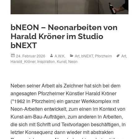
bNEON – Neonarbeiten von
Harald Kröner im Studio
bNEXT
Posted
Author
Categories
Tags
24. Februar 2026
A.W.K.
Art
,
bNEXT
,
Pforzheim
Art
,
on
Harald_Kröner
,
Inspiration
,
Kunst
,
Neon
Neben seiner Arbeit als Zeichner hat sich bei dem
angesagten Pforzheimer Künstler Harald Kröner
(*1962 in Pforzheim) ein ganzer Werkkomplex mit
Neon-Arbeiten entwickelt, zum einen im Kontext von
Kunst-am-Bau-Aufträgen, zum anderen in Arbeiten,
die sich mit Schrift und Textvorlagen beschäftigen, in
letzter Konsequenz dann wieder mit abstrakten