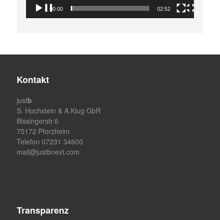
00:00
02:52
Kontakt
just
b
S. Hochstein & A.Klug GbR
Bissingerstr.6
75172 Pforzheim
Telefon 07231 34600
mail@justbnext.com
Transparenz