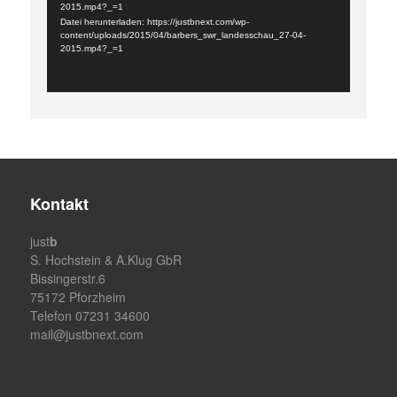
2015.mp4?_=1
Datei herunterladen: https://justbnext.com/wp-
content/uploads/2015/04/barbers_swr_landesschau_27-04-
2015.mp4?_=1
Kontakt
just
b
S. Hochstein & A.Klug GbR
Bissingerstr.6
75172 Pforzheim
Telefon 07231 34600
mail@justbnext.com