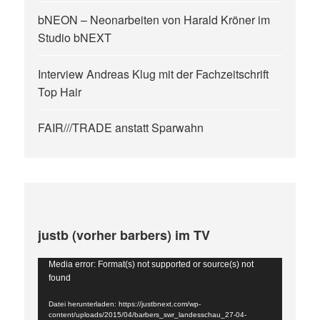
bNEON – Neonarbeiten von Harald Kröner im
Studio bNEXT
Interview Andreas Klug mit der Fachzeitschrift
Top Hair
FAIR///TRADE anstatt Sparwahn
justb (vorher barbers) im TV
Video-
Media error: Format(s) not supported or source(s) not
found
Player
Datei herunterladen: https://justbnext.com/wp-
content/uploads/2015/04/barbers_swr_landesschau_27-04-