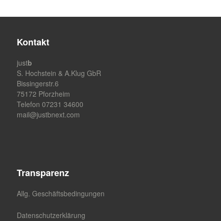
Kontakt
just
b
S. Hochstein & A.Klug GbR
Bissingerstr.6
75172 Pforzheim
Telefon 07231 34600
mail@justbnext.com
Transparenz
Allg. Geschäftsbedingungen
Datenschutzerklärung