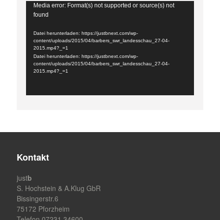
Video-
Media error: Format(s) not supported or source(s) not
found
Player
Datei herunterladen: https://justbnext.com/wp-
content/uploads/2015/04/barbers_swr_landesschau_27-04-
2015.mp4?_=1
Datei herunterladen: https://justbnext.com/wp-
content/uploads/2015/04/barbers_swr_landesschau_27-04-
2015.mp4?_=1
Kontakt
just
b
S. Hochstein & A.Klug GbR
Bissingerstr.6
75172 Pforzheim
Telefon 07231 34600