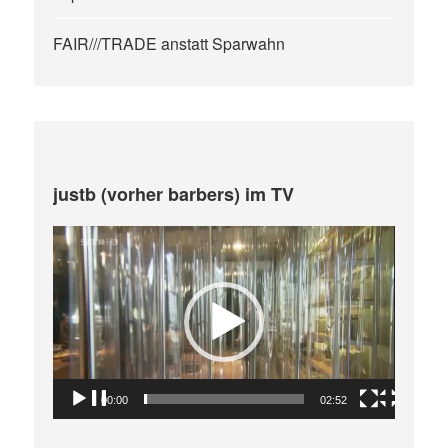
FAIR///TRADE anstatt Sparwahn
justb (vorher barbers) im TV
Video-
Player
00:00
02:52