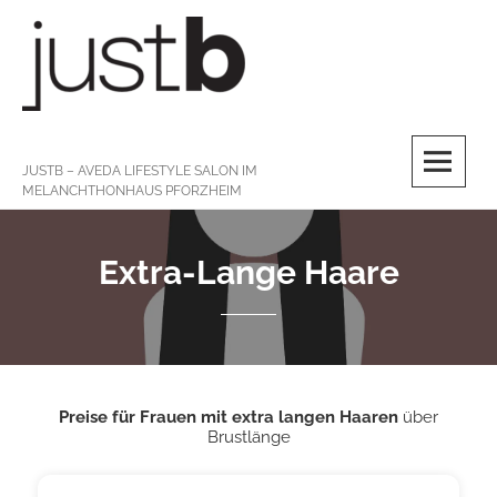
Skip
to
content
M
JUSTB – AVEDA LIFESTYLE SALON IM
MELANCHTHONHAUS PFORZHEIM
Extra-Lange Haare
Preise für Frauen mit extra langen Haaren
über
Brustlänge