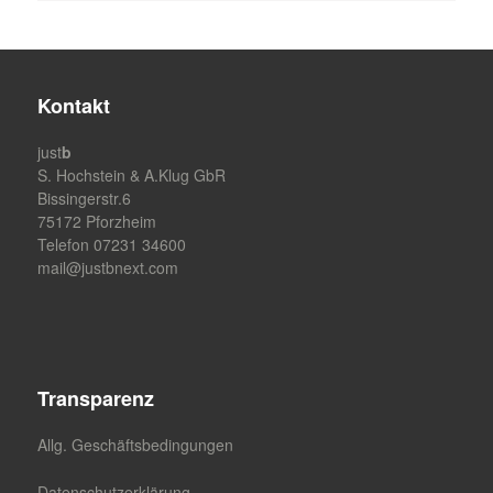
Kontakt
just
b
S. Hochstein & A.Klug GbR
Bissingerstr.6
75172 Pforzheim
Telefon 07231 34600
mail@justbnext.com
Transparenz
Allg. Geschäftsbedingungen
Datenschutzerklärung