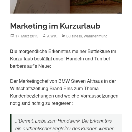
Marketing im Kurzurlaub
Posted
Author
Categories
17. März 2015
A.W.K.
Buisiness
,
Wahrnehmung
on
D
ie morgendliche Erkenntnis meiner Bettlektüre im
Kurzurlaub bestätigt unser Handeln und Tun bei
barbers auf’s Neue:
Der Marketingchef von BMW Steven Althaus in der
Wirtschaftszeitung Brand Eins zum Thema
Kundenbeziehungen und welche Vorraussetzungen
nötig sind richtig zu reagieren:
…“Demut, Liebe zum Handwerk. Die Erkenntnis,
ein authentischer Begleiter des Kunden werden