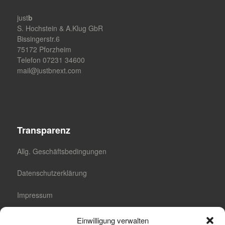
just
b
S. Hochstein & A.Klug GbR
Bissingerstr.6
75172 Pforzheim
Telefon 07231 34600
mail@justbnext.com
Transparenz
Allg. Geschäftsbedingungen
Datenschutzerklärung
Impressum
Cookie-Richtlinie (EU)
Einwilligung verwalten