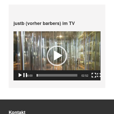
justb (vorher barbers) im TV
Video-
Player
00:00
02:52
Kontakt