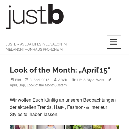
Skip
to
content
M
JUSTB – AVEDA LIFESTYLE SALON IM
MELANCHTHONHAUS PFORZHEIM
Look of the Month: „April’15“
Format
Posted
Author
Categories
Tags
Bild
8. April 2015
A.W.K.
Life & Style
,
Work
on
April
,
Bop
,
Look of the Month
,
Ostern
Wir wollen Euch künftig an unseren Beobachtungen
der aktuellen Trends, Hair- , Fashion- & Interieur
Styles teilhaben lassen.