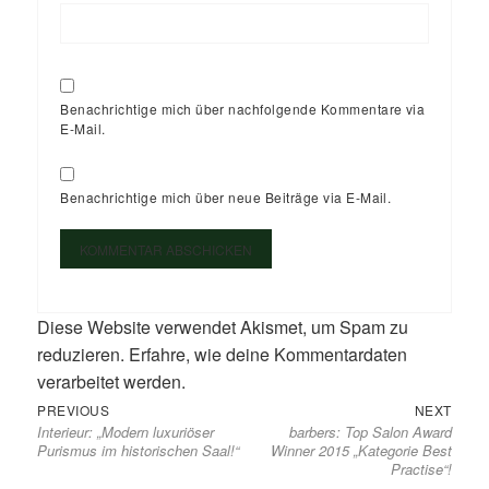
Benachrichtige mich über nachfolgende Kommentare via
E-Mail.
Benachrichtige mich über neue Beiträge via E-Mail.
Diese Website verwendet Akismet, um Spam zu
reduzieren.
Erfahre, wie deine Kommentardaten
verarbeitet werden.
Previous
Next
Beitragsnavigation
PREVIOUS
NEXT
Interieur: „Modern luxuriöser
barbers: Top Salon Award
post:
post:
Purismus im historischen Saal!“
Winner 2015 „Kategorie Best
Practise“!