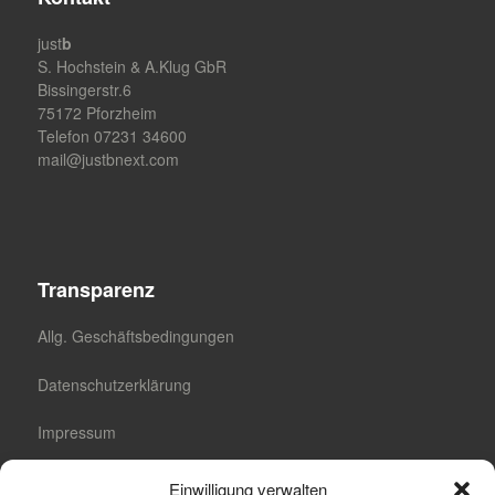
just
b
S. Hochstein & A.Klug GbR
Bissingerstr.6
75172 Pforzheim
Telefon 07231 34600
mail@justbnext.com
Transparenz
Allg. Geschäftsbedingungen
Datenschutzerklärung
Impressum
Cookie-Richtlinie (EU)
Einwilligung verwalten