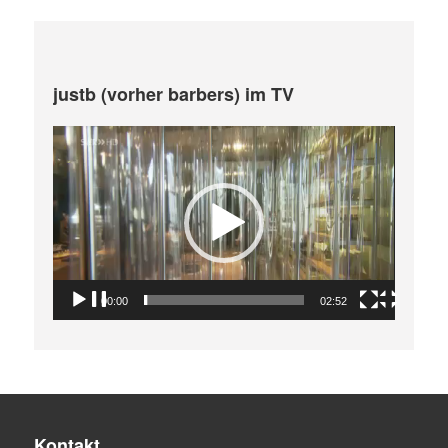
justb (vorher barbers) im TV
Video-
Player
00:00
02:52
Kontakt