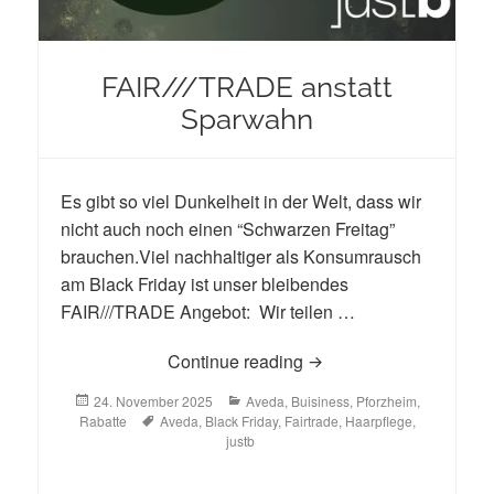
FAIR///TRADE anstatt
Sparwahn
Es gibt so viel Dunkelheit in der Welt, dass wir
nicht auch noch einen “Schwarzen Freitag”
brauchen.Viel nachhaltiger als Konsumrausch
am Black Friday ist unser bleibendes
FAIR///TRADE Angebot: Wir teilen …
FAIR///TRADE anstatt 
Continue reading
Posted
Categories
24. November 2025
Aveda
,
Buisiness
,
Pforzheim
,
on
Tags
Rabatte
Aveda
,
Black Friday
,
Fairtrade
,
Haarpflege
,
justb