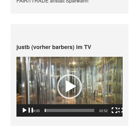
FAIR///TRADE anstatt Sparwahn
justb (vorher barbers) im TV
Video-
Player
00:00
02:52