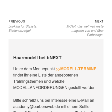
Previous
Next
Beitragsnavigation
PREVIOUS
NEXT
Looking for Stylists:
MC1R: das weltweit erste
post:
post:
Stellenanzeige!
magazin von und über
Rothaarige.
Haarmodell bei bNEXT
Unter dem Menuepunkt
>>MODELL-TERMINE
findet Ihr eine Liste der angebotenen
Trainingsthemen und welche
MODELLANFORDERUNGEN gestellt werden.
Bitte schreibt uns bei Interesse eine E-Mail an
academy@barbersweb.de mit einem Selfie,