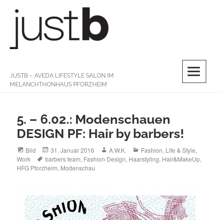
Skip
to
content
M
JUSTB – AVEDA LIFESTYLE SALON IM
MELANCHTHONHAUS PFORZHEIM
5. – 6.02.: Modenschauen
DESIGN PF: Hair by barbers!
Format
Posted
Author
Categories
Bild
31. Januar 2016
A.W.K.
Fashion
,
Life & Style
,
Tags
on
Work
barbers team
,
Fashion Design
,
Haarstyling
,
Hair&MakeUp
,
HFG Pforzheim
,
Modenschau