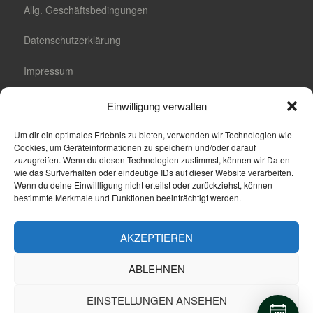
Allg. Geschäftsbedingungen
Datenschutzerklärung
Impressum
Cookie-Richtlinie (EU)
Einwilligung verwalten
Cookie-Einstellungen
Um dir ein optimales Erlebnis zu bieten, verwenden wir Technologien wie
Cookies, um Geräteinformationen zu speichern und/oder darauf
zuzugreifen. Wenn du diesen Technologien zustimmst, können wir Daten
wie das Surfverhalten oder eindeutige IDs auf dieser Website verarbeiten.
Wenn du deine Einwillligung nicht erteilst oder zurückziehst, können
Suche
bestimmte Merkmale und Funktionen beeinträchtigt werden.
Suchen
AKZEPTIEREN
nach:
ABLEHNEN
Proudly powered by WordPress
|
Theme: Maisha by
Anariel
EINSTELLUNGEN ANSEHEN
Design
.