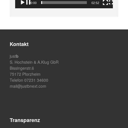
00:00
02:52
Kontakt
just
b
S. Hochstein & A.Klug GbR
Bissingerstr.6
75172 Pforzheim
Telefon 07231 34600
mail@justbnext.com
Transparenz