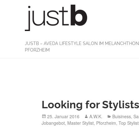
Skip
to
content
JUSTB – AVEDA LIFESTYLE SALON IM MELANCHTHO
PFORZHEIM
Looking for Stylist
Posted
Author
Categories
25. Januar 2016
A.W.K.
Buisiness
,
Sa
on
Jobangebot
,
Master Stylist
,
Pforzheim
,
Top Stylist