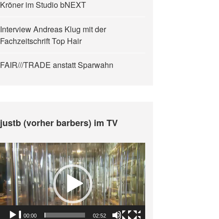
Kröner im Studio bNEXT
Interview Andreas Klug mit der
Fachzeitschrift Top Hair
FAIR///TRADE anstatt Sparwahn
justb (vorher barbers) im TV
Video-
Player
00:00
02:52