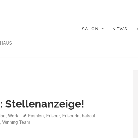
SALON
NEWS
NHAUS
s: Stellenanzeige!
Tags
lon
,
Work
Fashion
,
Friseur
,
Friseurin
,
haircut
,
,
Winning Team