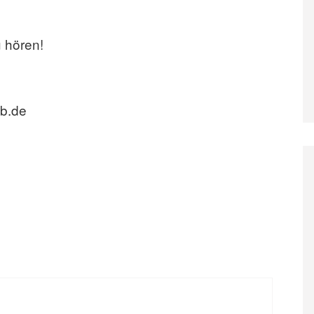
u hören!
eb.de