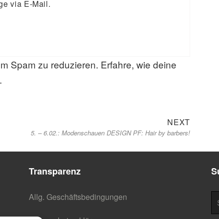
ge via E-Mail.
um Spam zu reduzieren.
Erfahre, wie deine
.
Next
NEXT
5. – 6.02.: Modenschauen DESIGN PF: Hair by barbers!
post:
Transparenz
S
S
Allg. Geschäftsbedingungen
na