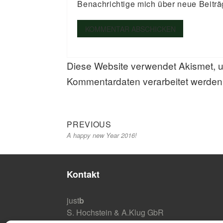
Benachrichtige mich über neue Beiträ
Diese Website verwendet Akismet, 
Kommentardaten verarbeitet werden
Previous
Beitragsnavigation
PREVIOUS
A happy new Year 2016!
post:
Kontakt
just
b
S. Hochstein & A.Klug GbR