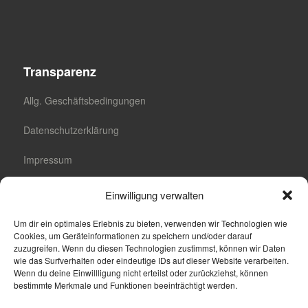
Transparenz
Allg. Geschäftsbedingungen
Datenschutzerklärung
Impressum
Cookie-Richtlinie (EU)
Einwilligung verwalten
Cookie-Einstellungen
Um dir ein optimales Erlebnis zu bieten, verwenden wir Technologien wie
Cookies, um Geräteinformationen zu speichern und/oder darauf
zuzugreifen. Wenn du diesen Technologien zustimmst, können wir Daten
wie das Surfverhalten oder eindeutige IDs auf dieser Website verarbeiten.
Wenn du deine Einwillligung nicht erteilst oder zurückziehst, können
Suche
bestimmte Merkmale und Funktionen beeinträchtigt werden.