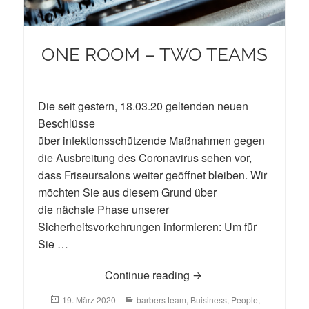
ONE ROOM – TWO TEAMS
Die seit gestern, 18.03.20 geltenden neuen
Beschlüsse
über infektionsschützende Maßnahmen gegen
die Ausbreitung des Coronavirus sehen vor,
dass Friseursalons weiter geöffnet bleiben. Wir
möchten Sie aus diesem Grund über
die nächste Phase unserer
Sicherheitsvorkehrungen informieren: Um für
Sie …
ONE ROOM – TWO T
Continue reading
Posted
Categories
19. März 2020
barbers team
,
Buisiness
,
People
,