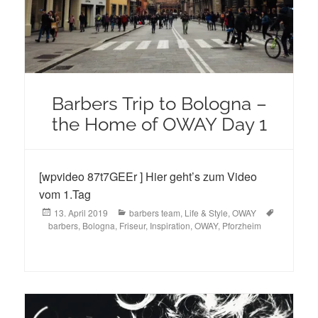
Barbers Trip to Bologna –
the Home of OWAY Day 1
[wpvideo 87t7GEEr ] Hier geht’s zum Video
vom 1.Tag
Posted
Categories
Tags
13. April 2019
barbers team
,
Life & Style
,
OWAY
on
barbers
,
Bologna
,
Friseur
,
Inspiration
,
OWAY
,
Pforzheim