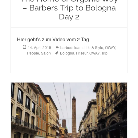
– Barbers Trip to Bologna
Day 2
Hier geht’s zum Video vom 2.Tag
Posted
Categories
14. April 2019
barbers team
,
Life & Style
,
OWAY
,
on
Tags
People
,
Salon
Bologna
,
Friseur
,
OWAY
,
Trip