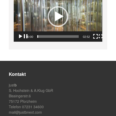
Player
00:00
02:52
Kontakt
just
b
S. Hochstein & A.Klug GbR
Bissingerstr.6
75172 Pforzheim
Telefon 07231 34600
mail@justbnext.com