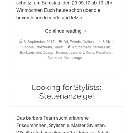
schnitz´ am Samstag, den 23.09.17 ab 19 Uhr
Wir möchten Euch heute schon über die
bevorstehende vierte und letzte …
` der kosmische schnitz
Continue reading
Posted
Categories
8. September 2017
Art
,
Events
,
Gallery
,
Life & Style
,
on
Tags
People
,
Pforzheim
,
Salon
Art
,
barbers
,
barbers art
,
Buchzeichen
,
Design
,
Friseur
,
Jewellery
,
Kuns
,
Pforzheim
,
Schmuck
,
Vernissage
Looking for Stylists:
Stellenanzeige!
Das barbers Team sucht erfahrene
Friseure/innen, Stylistin & Master Stylisten.
Wichtig sind uns eine große Liebe zur Arbeit