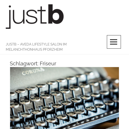
Skip
to
content
M
JUSTB – AVEDA LIFESTYLE SALON IM
MELANCHTHONHAUS PFORZHEIM
Schlagwort:
Friseur