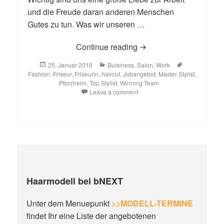
und die Freude daran anderen Menschen
Gutes zu tun. Was wir unseren …
Looking for Stylists: St
Continue reading
Posted
Categories
Tags
25. Januar 2016
Buisiness
,
Salon
,
Work
on
Fashion
,
Friseur
,
Friseurin
,
haircut
,
Jobangebot
,
Master Stylist
,
Pforzheim
,
Top Stylist
,
Winning Team
Leave a comment
Haarmodell bei bNEXT
Unter dem Menuepunkt
>>MODELL-TERMINE
findet Ihr eine Liste der angebotenen