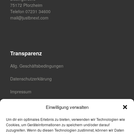
75172 Pforzheim
Telefon 07231 34600
mail@justbnext.com
Transparenz
Allg. Geschäftsbedingungen
Datenschutzerklärung
Impressum
Cookie-Richtlinie (EU)
Einwilligung verwalten
Cookie-Einstellungen
Um dir ein optimales Erlebnis zu bieten, verwenden wir Technologien wie
Cookies, um Geräteinformationen zu speichern und/oder darauf
zuzugreifen. Wenn du diesen Technologien zustimmst, können wir Daten