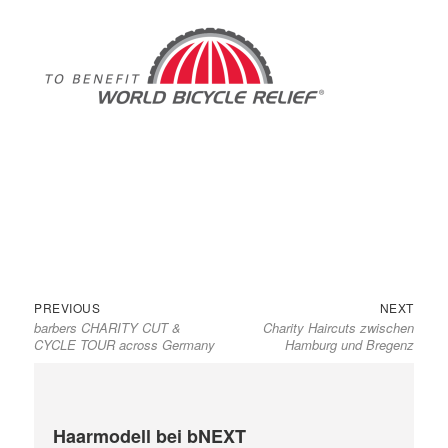
Previous
Next
Beitragsnavigation
PREVIOUS
NEXT
barbers CHARITY CUT &
Charity Haircuts zwischen
post:
post:
CYCLE TOUR across Germany
Hamburg und Bregenz
Haarmodell bei bNEXT