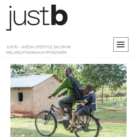
Skip
to
content
M
JUSTB – AVEDA LIFESTYLE SALON IM
MELANCHTHONHAUS PFORZHEIM