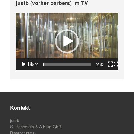
justb (vorher barbers) im TV
Video-
Player
00:00
02:52
Kontakt
just
b
S. Hochstein & A.Klug GbR
Bissingerstr.6