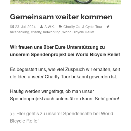
Gemeinsam weiter kommen
Posted
Author
Categories
Tags
23. Juli 2024
A.W.K.
Charity Cut & Cycle Tour
on
bikepacking
,
charity
,
networking
,
World Bicycle Relief
Wir freuen uns über Eure Unterstützung zu
unserem Spendenprojekt bei World Bicycle Relief
Es begeistert uns, wie viel Zuspruch wir erhalten, seit
die Idee unserer Charity Tour bekannt geworden ist.
Häufig werden wir gefragt, ob man unser
Spendenprojekt auch unterstützen kann. Sehr gerne!
>> Hier geht’s zu unserer Spendenseite bei World
Bicycle Relief