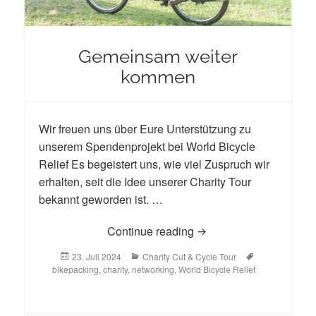
Gemeinsam weiter
kommen
Wir freuen uns über Eure Unterstützung zu
unserem Spendenprojekt bei World Bicycle
Relief Es begeistert uns, wie viel Zuspruch wir
erhalten, seit die Idee unserer Charity Tour
bekannt geworden ist. …
Gemeinsam weiter ko
Continue reading
Posted
Categories
Tags
23. Juli 2024
Charity Cut & Cycle Tour
on
bikepacking
,
charity
,
networking
,
World Bicycle Relief