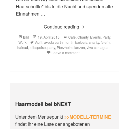
Haarschnitte* bis in die Nacht und spenden alle
Einnahmen …
charity cut & dance nigh
Continue reading
Format
Posted
Categories
Bild
19. April 2015
Café
,
Charity
,
Events
,
Party
,
Tags
on
Work
April
,
aveda earth month
,
barbers
,
charity
,
feiern
,
haircut
,
leibspeise
,
party
,
Pforzheim
,
tanzen
,
viva con agua
Leave a comment
Haarmodell bei bNEXT
Unter dem Menuepunkt
>>MODELL-TERMINE
findet Ihr eine Liste der angebotenen