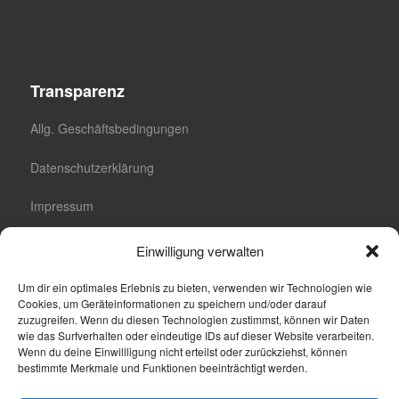
Transparenz
Allg. Geschäftsbedingungen
Datenschutzerklärung
Impressum
Cookie-Richtlinie (EU)
Einwilligung verwalten
Cookie-Einstellungen
Um dir ein optimales Erlebnis zu bieten, verwenden wir Technologien wie
Cookies, um Geräteinformationen zu speichern und/oder darauf
zuzugreifen. Wenn du diesen Technologien zustimmst, können wir Daten
wie das Surfverhalten oder eindeutige IDs auf dieser Website verarbeiten.
Wenn du deine Einwillligung nicht erteilst oder zurückziehst, können
Suche
bestimmte Merkmale und Funktionen beeinträchtigt werden.