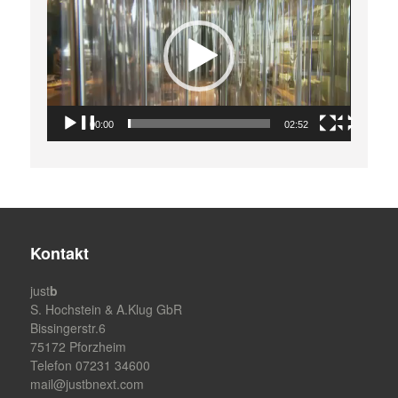
Player
00:00
02:52
Kontakt
just
b
S. Hochstein & A.Klug GbR
Bissingerstr.6
75172 Pforzheim
Telefon 07231 34600
mail@justbnext.com