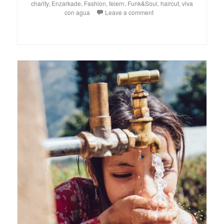
charity
,
Enzarkade
,
Fashion
,
feiern
,
Funk&Soul
,
haircut
,
viva
con agua
Leave a comment