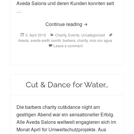
Aveda Salons und deren Kunden konnten seit
…
April ist Earth Month bei
Continue reading
Posted
Categories
Tags
3. April 2016
Charity
,
Events
,
Uncategorized
on
Aveda
,
aveda earth month
,
barbers
,
charity
,
viva con agua
Leave a comment
Cut & Dance for Water…
Die barbers charity cut&dance night am
gestrigen Abend war ein sensationeller Erfolg.
Alle Aveda Salons weltweit engagieren sich im
Monat April für Umweltschutzprojekte. Aus