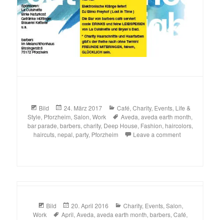
Format
Posted
Categories
Bild
24. März 2017
Café
,
Charity
,
Events
,
Life &
on
Tags
Style
,
Pforzheim
,
Salon
,
Work
Aveda
,
aveda earth month
,
bar parade
,
barbers
,
charity
,
Deep House
,
Fashion
,
haircolors
,
haircuts
,
nepal
,
party
,
Pforzheim
Leave a comment
Format
Posted
Categories
Bild
20. April 2016
Charity
,
Events
,
Salon
,
Tags
on
Work
April
,
Aveda
,
aveda earth month
,
barbers
,
Café
,